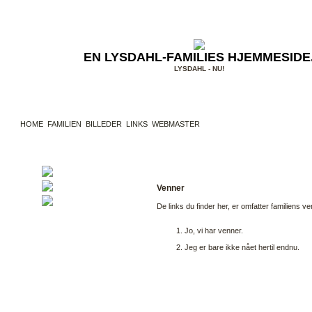
EN LYSDAHL-FAMILIES HJEMMESIDE
LYSDAHL - NU!
HOME
FAMILIEN
BILLEDER
LINKS
WEBMASTER
VENNER
FAMILIE
VENNER
Venner
ANDET
De links du finder her, er omfatter familiens v
Jo, vi har venner.
Jeg er bare ikke nået hertil endnu.